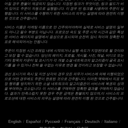
어질 경우 환불이 제공되지 않습니다. 지정된 링크가 무엇이든, 링크 필드가 비
어 있어도 주문이 자동으로 실행됩니다. 이 경우 빈 링크를 사용하여 주문이 실
행됩니다. 이 서비스를 수행하기 위한 서비스의 의무는 설명에 따라 완전히 이행
된 것으로 간주됩니다.
서비스 이름은 마케팅 이름으로 만 간주되어야하며 실제로 서비스 설명의 일부
도 아니고 필수 부분도 아닙니다. 프로모션 속도 및 주문 시작 시간과 같은 특성
은 서비스 페이지의 설명에서 음성으로 표시되며 순전히 암시 적이며 정확한 지
표로 해석되어서는 안됩니다.
주문이 지정된 시간 프레임 내에 시작되거나 실행 속도가 지정된대로 될 것이라
고 보장 할 수 없습니다. 당신의 페이지, 프로필, 게시물, 사진, 채널, 비디오 또는
기타 항목의 카운터 및 표시기가 각 개별 소셜 네트워크의 알고리즘이 굴곡 표시
기를 쓸 수 있거나 전혀 쓸 수없는 이유로 변경 될 것이라고 보장할 수 없습니다.
권선 표시기의 즉시 및 지연 상각의 경우 모든 의무가 서비스에 의해 이행되었으
므로 어떤 경우에도 주문이 완료된 것으로 간주됩니다. 이러한 맥락에서 지표 부
정 행위를 방지하기 위한 소셜 네트워크의 알고리즘은이 서비스에 복권의 성격
을 부여하는 요소입니다. 이 서비스를 구매하면 정확한 결과를 구매하지 않습니
다. 결과가 만족스럽지 못한 경우 주문 금액은 환불되지 않으며,이 서비스의 프
로모션에 대한 서비스의 의무는 설명에 따라 완전히 이행 된 것으로 간주됩니다.
English
/
Español
/
Русский
/
Français
/
Deutsch
/
Italiano
/