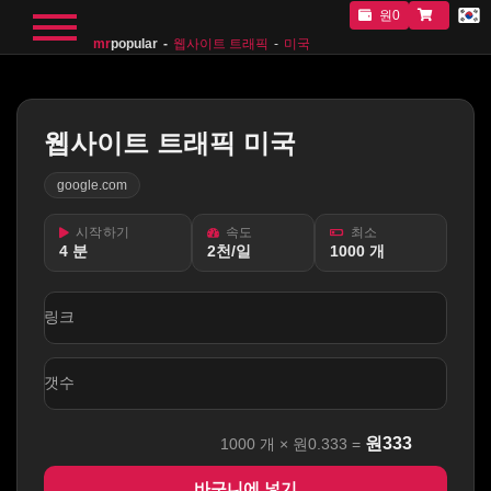
원0
mr
popular
웹사이트 트래픽
미국
웹사이트 트래픽 미국
google.com
시작하기
속도
최소
4 분
2천/일
1000 개
링크
갯수
원
333
1000
개 ×
원0.333
=
바구니에 넣기