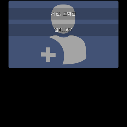
제안, 고화질
원41.667