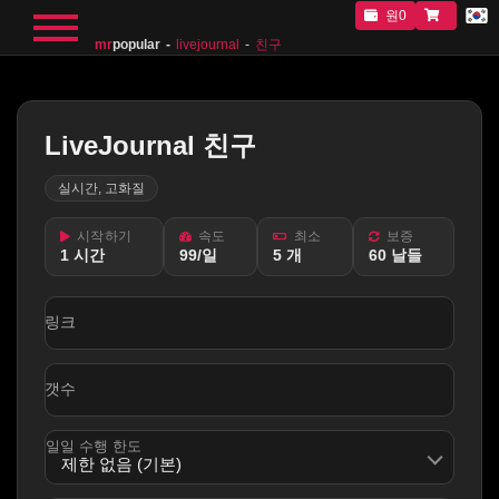
원0
mr
popular
livejournal
친구
LiveJournal 친구
실시간, 고화질
시작하기
속도
최소
보증
1 시간
99/일
5 개
60 날들
링크
갯수
일일 수행 한도