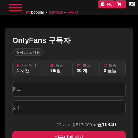
원0
mr
popular
onlyfans
구독자
OnlyFans 구독자
실시간, 고화질
시작하기
속도
최소
보증
1 시간
99/일
20 개
0 날들
링크
갯수
원
10340
20
개 ×
원517.000
=
바구니에 넣기