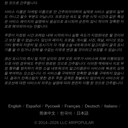
된 것으로 간주됩니다.
서비스 이름은 마케팅 이름으로 만 간주되어야하며 실제로 서비스 설명의 일부
도 아니고 필수 부분도 아닙니다. 프로모션 속도 및 주문 시작 시간과 같은 특성
은 서비스 페이지의 설명에서 음성으로 표시되며 순전히 암시 적이며 정확한 지
표로 해석되어서는 안됩니다.
주문이 지정된 시간 프레임 내에 시작되거나 실행 속도가 지정된대로 될 것이라
고 보장 할 수 없습니다. 당신의 페이지, 프로필, 게시물, 사진, 채널, 비디오 또는
기타 항목의 카운터 및 표시기가 각 개별 소셜 네트워크의 알고리즘이 굴곡 표시
기를 쓸 수 있거나 전혀 쓸 수없는 이유로 변경 될 것이라고 보장할 수 없습니다.
권선 표시기의 즉시 및 지연 상각의 경우 모든 의무가 서비스에 의해 이행되었으
므로 어떤 경우에도 주문이 완료된 것으로 간주됩니다. 이러한 맥락에서 지표 부
정 행위를 방지하기 위한 소셜 네트워크의 알고리즘은이 서비스에 복권의 성격
을 부여하는 요소입니다. 이 서비스를 구매하면 정확한 결과를 구매하지 않습니
다. 결과가 만족스럽지 못한 경우 주문 금액은 환불되지 않으며,이 서비스의 프
로모션에 대한 서비스의 의무는 설명에 따라 완전히 이행 된 것으로 간주됩니다.
English
/
Español
/
Русский
/
Français
/
Deutsch
/
Italiano
/
简体中文
/
한국어
/
日本語
© 2014–2026
LLC MRPOPULAR