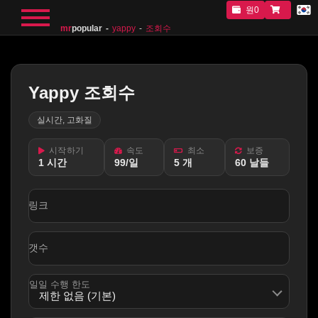
원0
mr
popular
yappy
조회수
Yappy 조회수
실시간, 고화질
시작하기
속도
최소
보증
1 시간
99/일
5 개
60 날들
링크
갯수
일일 수행 한도