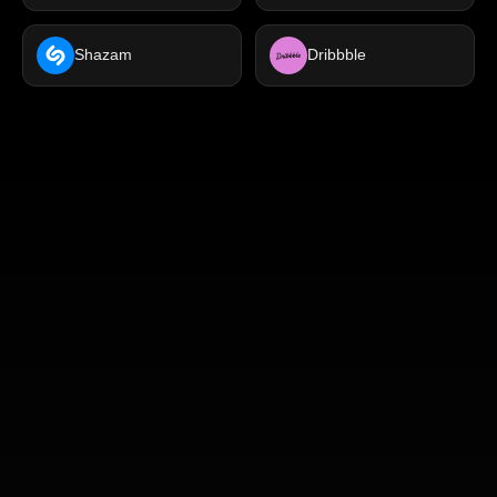
Shazam
Dribbble